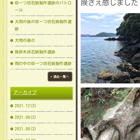
険さえ感じました
目一つ坊石鍋製作遺跡のパトロ
ール
大雨の後の目一つ坊石鍋製作遺
跡
大雨の後の
猿掛木床石鍋製作遺跡
雨の中の目一つ坊石鍋製作遺跡
ブログ一覧へ
アーカイブ
2021.12(3)
2021.09(3)
2021.08(2)