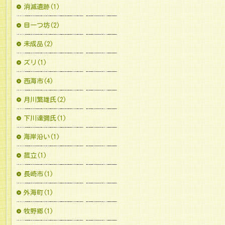
消滅遺跡(1)
目一つ坊(2)
未成品(2)
ズリ(1)
西海市(4)
月川繁雄氏(2)
下川達彌氏(1)
海岸沿い(1)
菰立(1)
長崎市(1)
外海町(1)
牧野郷(1)