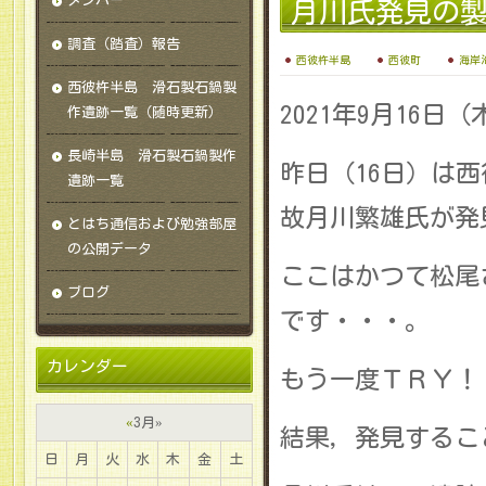
メンバー
月川氏発見の
調査（踏査）報告
西彼杵半島
西彼町
海岸
西彼杵半島 滑石製石鍋製
2021年9月16日
作遺跡一覧（随時更新）
長崎半島 滑石製石鍋製作
昨日（16日）は
遺跡一覧
故月川繁雄氏が発
とはち通信および勉強部屋
の公開データ
ここはかつて松尾
ブログ
です・・・。
カレンダー
もう一度ＴＲＹ！
«
3月
»
結果，発見するこ
日
月
火
水
木
金
土