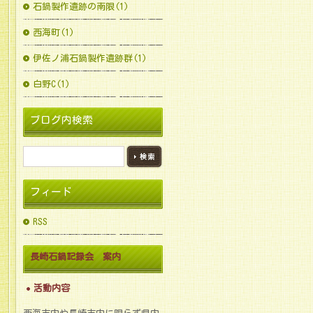
石鍋製作遺跡の南限(1)
西海町(1)
伊佐ノ浦石鍋製作遺跡群(1)
白野C(1)
ブログ内検索
フィード
RSS
長崎石鍋記録会 案内
活動内容