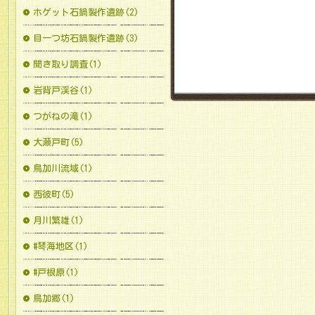
ホゲット石鍋製作遺跡(2)
目一つ坊石鍋製作遺跡(3)
聞き取り調査(1)
岩背戸渓谷(1)
つがねの滝(1)
大瀬戸町(5)
鳥加川流域(1)
西彼町(5)
月川繁雄(1)
#琴海地区(1)
#戸根原(1)
鳥加郷(1)