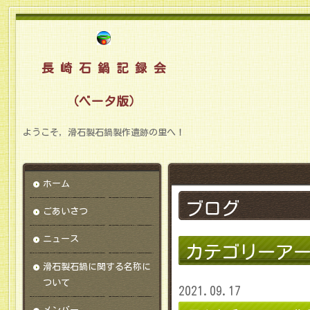
長 崎 石 鍋 記 録 会
（ベータ版）
ようこそ，滑石製石鍋製作遺跡の里へ！
ホーム
ブログ
ごあいさつ
ニュース
カテゴリーア
滑石製石鍋に関する名称に
ついて
2021.09.17