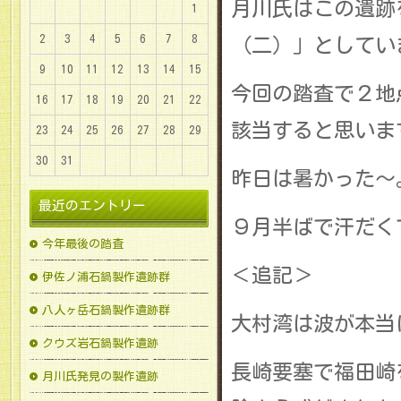
月川氏はこの遺跡
1
2
3
4
5
6
7
8
（二）」としてい
9
10
11
12
13
14
15
今回の踏査で２地
16
17
18
19
20
21
22
該当すると思いま
23
24
25
26
27
28
29
30
31
昨日は暑かった～
最近のエントリー
９月半ばで汗だくで
今年最後の踏査
＜追記＞
伊佐ノ浦石鍋製作遺跡群
八人ヶ岳石鍋製作遺跡群
大村湾は波が本当
クウズ岩石鍋製作遺跡
長崎要塞で福田崎
月川氏発見の製作遺跡