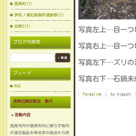
西海町(1)
伊佐ノ浦石鍋製作遺跡群(1)
白野C(1)
写真左上…目一つ坊
ブログ内検索
写真右上…目一つ坊
写真左下…ズリの
フィード
写真右下…石鍋未
RSS
Permalink
by higashi
長崎石鍋記録会 案内
活動内容
西海市内や長崎市内に限らず県内
の滑石製品を考古学の視点から研