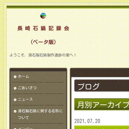
長 崎 石 鍋 記 録 会
（ベータ版）
ようこそ，滑石製石鍋製作遺跡の里へ！
ホーム
ブログ
ごあいさつ
ニュース
月別アーカイ
滑石製石鍋に関する名称に
ついて
2021.07.20