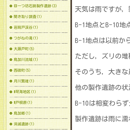
目一つ坊石鍋製作遺跡(3)
天気は雨ですが，
聞き取り調査(1)
B-1地点とB-1
岩背戸渓谷(1)
つがねの滝(1)
B-1地点は以前
大瀬戸町(5)
ただし，ズリの堆
鳥加川流域(1)
そのうち，大きな
西彼町(5)
月川繁雄(1)
他の製作遺跡の状
#琴海地区(1)
B-10は相変わら
#戸根原(1)
鳥加郷(1)
製作遺跡は雨に濡
消滅遺跡(1)