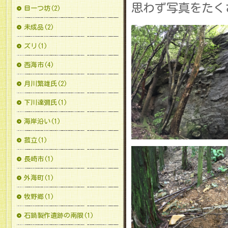
思わず写真をたく
目一つ坊(2)
未成品(2)
ズリ(1)
西海市(4)
月川繁雄氏(2)
下川達彌氏(1)
海岸沿い(1)
菰立(1)
長崎市(1)
外海町(1)
牧野郷(1)
石鍋製作遺跡の南限(1)