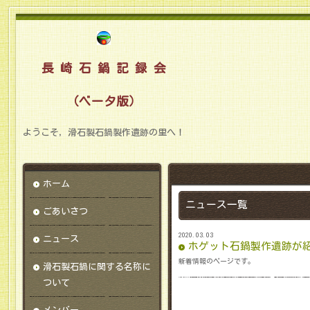
長 崎 石 鍋 記 録 会
（ベータ版）
ようこそ，滑石製石鍋製作遺跡の里へ！
ホーム
ニュース一覧
ごあいさつ
2020.03.03
ニュース
ホゲット石鍋製作遺跡が
新着情報のページです。
滑石製石鍋に関する名称に
ついて