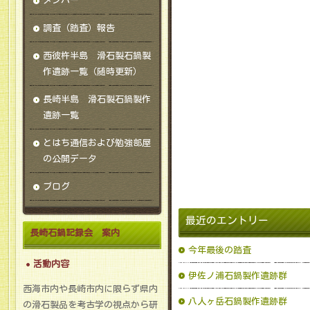
メンバー
調査（踏査）報告
西彼杵半島 滑石製石鍋製
作遺跡一覧（随時更新）
長崎半島 滑石製石鍋製作
遺跡一覧
とはち通信および勉強部屋
の公開データ
ブログ
最近のエントリー
長崎石鍋記録会 案内
今年最後の踏査
活動内容
伊佐ノ浦石鍋製作遺跡群
西海市内や長崎市内に限らず県内
八人ヶ岳石鍋製作遺跡群
の滑石製品を考古学の視点から研