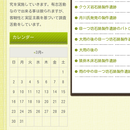
究を実施していきます。有志活動
クウズ岩石鍋製作遺跡
なので出来る事は限られますが、
客観性と実証主義を基づいて調査
月川氏発見の製作遺跡
活動をしています。
目一つ坊石鍋製作遺跡のパト
カレンダー
大雨の後の目一つ坊石鍋製作
大雨の後の
«
3月
»
猿掛木床石鍋製作遺跡
日
月
火
水
木
金
土
雨の中の目一つ坊石鍋製作遺
1
2
3
4
5
6
7
8
9
10
11
12
13
14
15
16
17
18
19
20
21
22
23
24
25
26
27
28
29
30
31