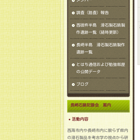
メンバー
調査（踏査）報告
西彼杵半島 滑石製石鍋製
作遺跡一覧（随時更新）
長崎半島 滑石製石鍋製作
遺跡一覧
とはち通信および勉強部屋
の公開データ
ブログ
長崎石鍋記録会 案内
活動内容
西海市内や長崎市内に限らず県内
の滑石製品を考古学の視点から研