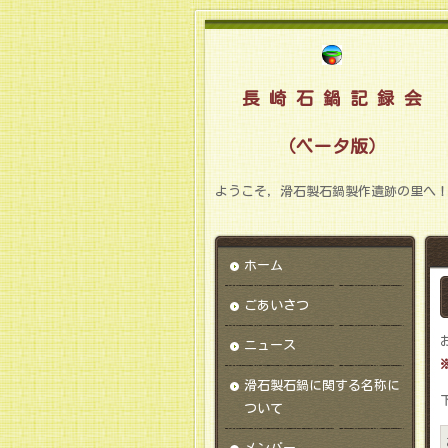
長 崎 石 鍋 記 録 会
（ベータ版）
ようこそ，滑石製石鍋製作遺跡の里へ
ホーム
ごあいさつ
ニュース
滑石製石鍋に関する名称に
ついて