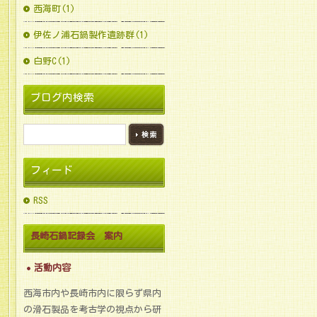
西海町(1)
伊佐ノ浦石鍋製作遺跡群(1)
白野C(1)
ブログ内検索
フィード
RSS
長崎石鍋記録会 案内
活動内容
西海市内や長崎市内に限らず県内
の滑石製品を考古学の視点から研