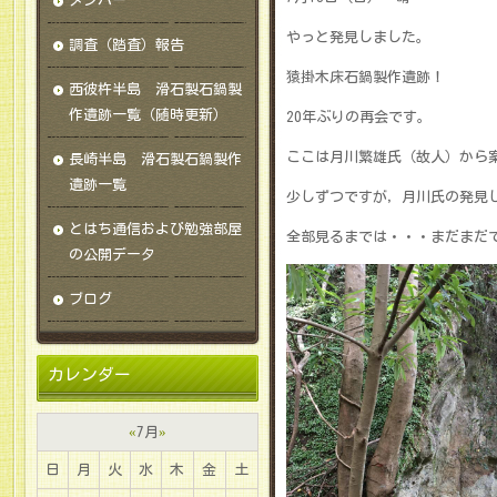
メンバー
やっと発見しました。
調査（踏査）報告
猿掛木床石鍋製作遺跡！
西彼杵半島 滑石製石鍋製
作遺跡一覧（随時更新）
20年ぶりの再会です。
ここは月川繁雄氏（故人）から
長崎半島 滑石製石鍋製作
遺跡一覧
少しずつですが，月川氏の発見
とはち通信および勉強部屋
全部見るまでは・・・まだまだ
の公開データ
ブログ
カレンダー
«
7月
»
日
月
火
水
木
金
土