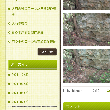
大雨の後の目一つ坊石鍋製作遺
跡
大雨の後の
猿掛木床石鍋製作遺跡
雨の中の目一つ坊石鍋製作遺跡
ブログ一覧へ
アーカイブ
2021.12(3)
2021.09(3)
by higashi
10:10
コ
2021.08(2)
2021.07(2)
コメント