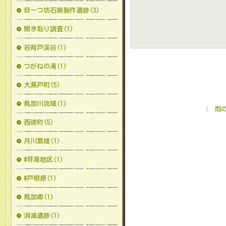
目一つ坊石鍋製作遺跡(3)
聞き取り調査(1)
岩背戸渓谷(1)
つがねの滝(1)
大瀬戸町(5)
鳥加川流域(1)
雨
西彼町(5)
月川繁雄(1)
#琴海地区(1)
#戸根原(1)
鳥加郷(1)
消滅遺跡(1)