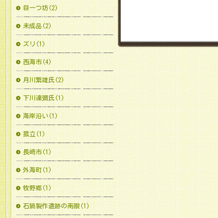
目一つ坊(2)
未成品(2)
ズリ(1)
西海市(4)
月川繁雄氏(2)
下川達彌氏(1)
海岸沿い(1)
菰立(1)
長崎市(1)
外海町(1)
牧野郷(1)
石鍋製作遺跡の南限(1)