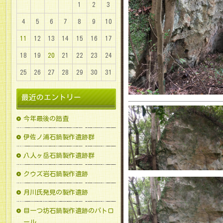
1
2
3
4
5
6
7
8
9
10
11
12
13
14
15
16
17
18
19
20
21
22
23
24
25
26
27
28
29
30
31
最近のエントリー
今年最後の踏査
伊佐ノ浦石鍋製作遺跡群
八人ヶ岳石鍋製作遺跡群
クウズ岩石鍋製作遺跡
月川氏発見の製作遺跡
目一つ坊石鍋製作遺跡のパトロ
ール