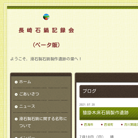
長 崎 石 鍋 記 録 会
（ベータ版）
ようこそ，滑石製石鍋製作遺跡の里へ！
ホーム
ブログ
ごあいさつ
2021.07.20
ニュース
猿掛木床石鍋製作遺跡
滑石製石鍋に関する名称に
西海市
西彼町
月川繁雄
ついて
7月18日（日） 晴