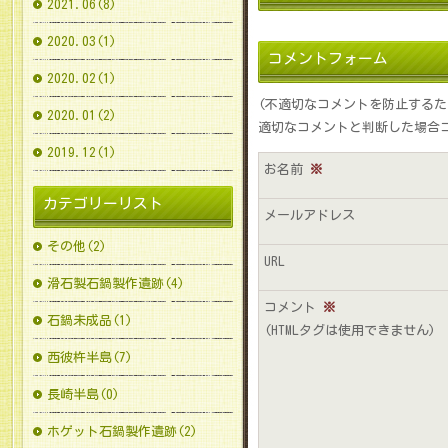
2021.06(8)
2020.03(1)
コメントフォーム
2020.02(1)
(不適切なコメントを防止する
2020.01(2)
適切なコメントと判断した場合
2019.12(1)
お名前
※
カテゴリーリスト
メールアドレス
その他(2)
URL
滑石製石鍋製作遺跡(4)
コメント
※
石鍋未成品(1)
(HTMLタグは使用できません)
西彼杵半島(7)
長崎半島(0)
ホゲット石鍋製作遺跡(2)