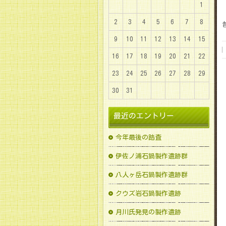
1
2
3
4
5
6
7
8
9
10
11
12
13
14
15
16
17
18
19
20
21
22
23
24
25
26
27
28
29
30
31
最近のエントリー
今年最後の踏査
伊佐ノ浦石鍋製作遺跡群
八人ヶ岳石鍋製作遺跡群
クウズ岩石鍋製作遺跡
月川氏発見の製作遺跡