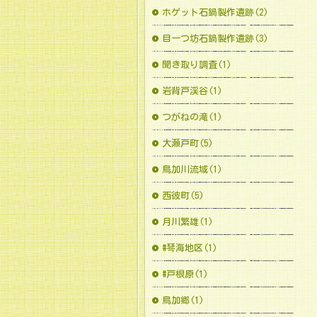
ホゲット石鍋製作遺跡(2)
目一つ坊石鍋製作遺跡(3)
聞き取り調査(1)
岩背戸渓谷(1)
つがねの滝(1)
大瀬戸町(5)
鳥加川流域(1)
西彼町(5)
月川繁雄(1)
#琴海地区(1)
#戸根原(1)
鳥加郷(1)