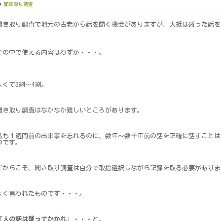
聞き取り調査
聞き取り調査で地元の古老から話を聞く機会がありますが、大抵は盛った話を
その中で使える内容はわずか・・・。
よくて3割～4割。
聞き取り調査はなかなか難しいところがあります。
私も１週間前の出来事を忘れるのに、数年～数十年前の話を正確に話すことは
のです。
だからこそ、聞き取り調査は自分で取捨選択しながら記録を取る必要がありま
よく言われたものです・・・。
「
人の話は疑ってかかれ
」・・・と。