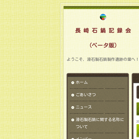
長 崎 石 鍋 記 録 会
（ベータ版）
ようこそ，滑石製石鍋製作遺跡の里へ
ホーム
ごあいさつ
ニュース
滑石製石鍋に関する名称に
2
ついて