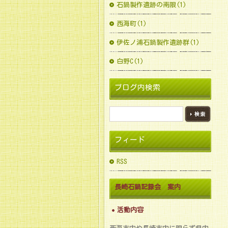
石鍋製作遺跡の南限(1)
西海町(1)
伊佐ノ浦石鍋製作遺跡群(1)
白野C(1)
ブログ内検索
フィード
RSS
長崎石鍋記録会 案内
活動内容