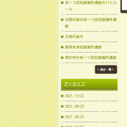
目一つ坊石鍋製作遺跡のパトロ
ール
大雨の後の目一つ坊石鍋製作遺
跡
大雨の後の
猿掛木床石鍋製作遺跡
雨の中の目一つ坊石鍋製作遺跡
ブログ一覧へ
アーカイブ
2021.12(3)
2021.09(3)
2021.08(2)