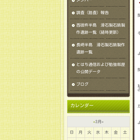
メンバー
調査（踏査）報告
西彼杵半島 滑石製石鍋製
作遺跡一覧（随時更新）
長崎半島 滑石製石鍋製作
遺跡一覧
とはち通信および勉強部屋
の公開データ
ブログ
カレンダー
«
3月
»
日
月
火
水
木
金
土