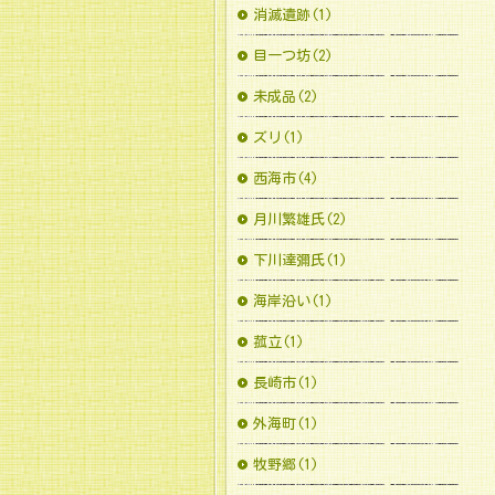
消滅遺跡(1)
目一つ坊(2)
未成品(2)
ズリ(1)
西海市(4)
月川繁雄氏(2)
下川達彌氏(1)
海岸沿い(1)
菰立(1)
長崎市(1)
外海町(1)
牧野郷(1)