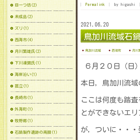
Permalink
by higashi
目一つ坊(2)
未成品(2)
2021.06.20
ズリ(1)
鳥加川流域石
西海市(4)
鳥加川流域
西彼町
月川
月川繁雄氏(2)
下川達彌氏(1)
６月２０日（日
海岸沿い(1)
本日，鳥加川流域
菰立(1)
長崎市(1)
ここは何度も踏査
外海町(1)
とができないエリ
牧野郷(1)
が，ついに・・・
石鍋製作遺跡の南限(1)