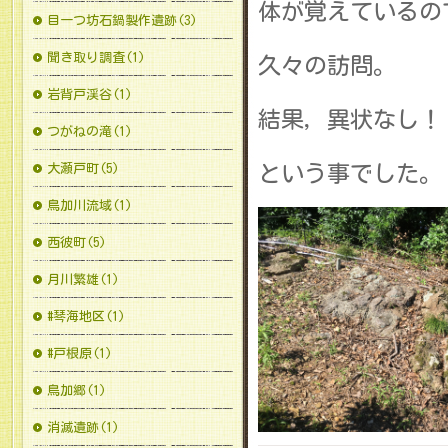
体が覚えているの
目一つ坊石鍋製作遺跡(3)
聞き取り調査(1)
久々の訪問。
岩背戸渓谷(1)
結果，異状なし！
つがねの滝(1)
大瀬戸町(5)
という事でした。
鳥加川流域(1)
西彼町(5)
月川繁雄(1)
#琴海地区(1)
#戸根原(1)
鳥加郷(1)
消滅遺跡(1)