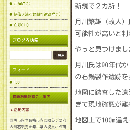
西海町(1)
新規で２カ所！
伊佐ノ浦石鍋製作遺跡群(1)
月川繁雄（故人）
白野C(1)
可能性が高いと判
ブログ内検索
やっと見つけまし
月川氏は90年代か
フィード
の石鍋製作遺跡を
RSS
地図に踏査した遺
長崎石鍋記録会 案内
ぎて現地確認が難
活動内容
地図上で100m
西海市内や長崎市内に限らず県内
の滑石製品を考古学の視点から研