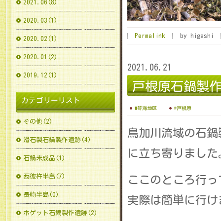
2021.06(8)
2020.03(1)
Permalink
by higashi
2020.02(1)
2020.01(2)
2021.06.21
2019.12(1)
戸根原石鍋製
カテゴリーリスト
#琴海地区
#戸根原
その他(2)
鳥加川流域の石鍋
滑石製石鍋製作遺跡(4)
に立ち寄りました
石鍋未成品(1)
西彼杵半島(7)
ここのところ行っ
長崎半島(0)
実際は簡単に行け
ホゲット石鍋製作遺跡(2)