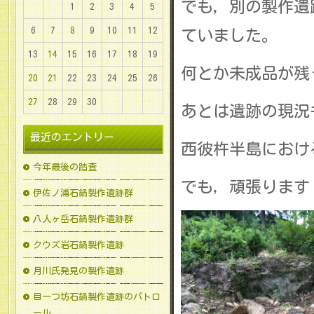
でも，別の製作遺
1
2
3
4
5
6
7
8
9
10
11
12
ていました。
13
14
15
16
17
18
19
何とか未成品が残
20
21
22
23
24
25
26
27
28
29
30
あとは遺跡の現況
最近のエントリー
西彼杵半島におけ
今年最後の踏査
でも，頑張ります
伊佐ノ浦石鍋製作遺跡群
八人ヶ岳石鍋製作遺跡群
クウズ岩石鍋製作遺跡
月川氏発見の製作遺跡
目一つ坊石鍋製作遺跡のパトロ
ール