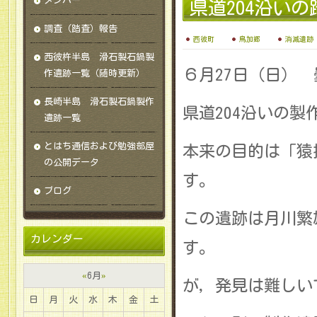
メンバー
県道204沿い
調査（踏査）報告
西彼町
鳥加郷
消滅遺跡
西彼杵半島 滑石製石鍋製
６月27日（日） 
作遺跡一覧（随時更新）
長崎半島 滑石製石鍋製作
県道204沿いの
遺跡一覧
とはち通信および勉強部屋
本来の目的は「猿
の公開データ
す。
ブログ
この遺跡は月川繁
カレンダー
す。
«
6月
»
が，発見は難しい
日
月
火
水
木
金
土