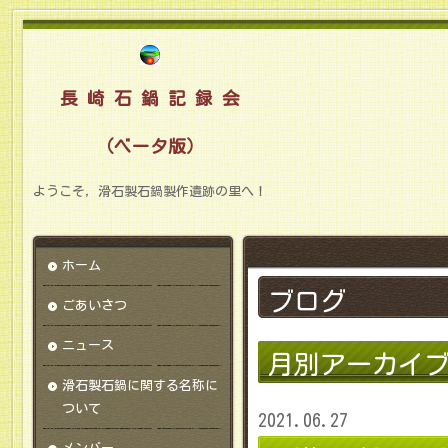
長 崎 石 鍋 記 録 会
（ベータ版）
ようこそ，滑石製石鍋製作遺跡の里へ！
ホーム
ブログ
ごあいさつ
ニュース
月別アーカイ
滑石製石鍋に関する名称に
ついて
2021.06.27