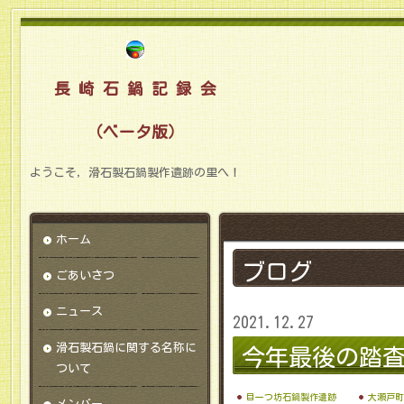
長 崎 石 鍋 記 録 会
（ベータ版）
ようこそ，滑石製石鍋製作遺跡の里へ！
ホーム
ブログ
ごあいさつ
ニュース
2021.12.27
滑石製石鍋に関する名称に
今年最後の踏
ついて
目一つ坊石鍋製作遺跡
大瀬戸町