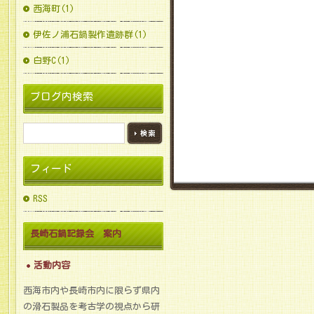
西海町(1)
伊佐ノ浦石鍋製作遺跡群(1)
白野C(1)
ブログ内検索
フィード
RSS
長崎石鍋記録会 案内
活動内容
西海市内や長崎市内に限らず県内
の滑石製品を考古学の視点から研