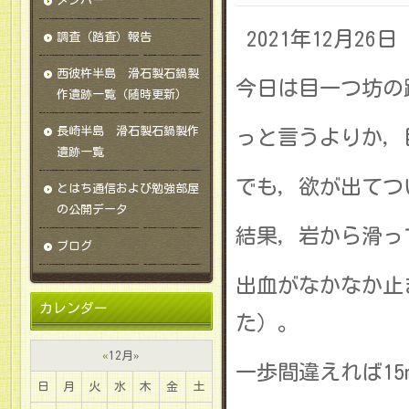
メンバー
2021年12月26
調査（踏査）報告
西彼杵半島 滑石製石鍋製
今日は目一つ坊の
作遺跡一覧（随時更新）
長崎半島 滑石製石鍋製作
っと言うよりか，
遺跡一覧
でも，欲が出てつ
とはち通信および勉強部屋
の公開データ
結果，岩から滑っ
ブログ
出血がなかなか止
カレンダー
た）。
«
12月
»
一歩間違えれば1
日
月
火
水
木
金
土