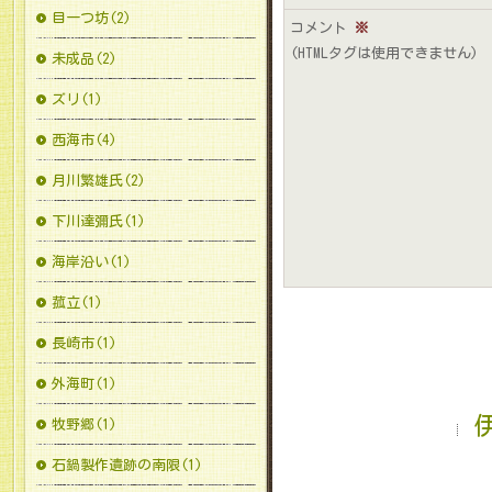
目一つ坊(2)
コメント
※
(HTMLタグは使用できません)
未成品(2)
ズリ(1)
西海市(4)
月川繁雄氏(2)
下川達彌氏(1)
海岸沿い(1)
菰立(1)
長崎市(1)
外海町(1)
牧野郷(1)
石鍋製作遺跡の南限(1)