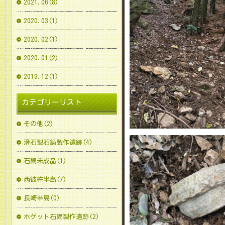
2021.06(8)
2020.03(1)
2020.02(1)
2020.01(2)
2019.12(1)
カテゴリーリスト
その他(2)
滑石製石鍋製作遺跡(4)
石鍋未成品(1)
西彼杵半島(7)
長崎半島(0)
ホゲット石鍋製作遺跡(2)