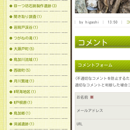
目一つ坊石鍋製作遺跡(3)
聞き取り調査(1)
by higashi
13:50
コ
岩背戸渓谷(1)
つがねの滝(1)
コメント
大瀬戸町(5)
鳥加川流域(1)
コメントフォーム
西彼町(5)
(不適切なコメントを防止する
月川繁雄(1)
適切なコメントと判断した場合
#琴海地区(1)
お名前
※
#戸根原(1)
メールアドレス
鳥加郷(1)
消滅遺跡(1)
URL