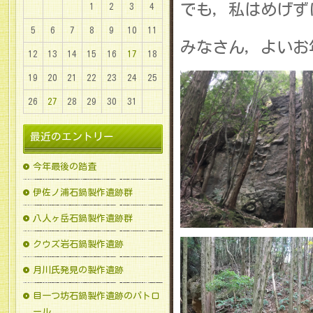
でも，私はめげず
1
2
3
4
5
6
7
8
9
10
11
みなさん，よいお
12
13
14
15
16
17
18
19
20
21
22
23
24
25
26
27
28
29
30
31
最近のエントリー
今年最後の踏査
伊佐ノ浦石鍋製作遺跡群
八人ヶ岳石鍋製作遺跡群
クウズ岩石鍋製作遺跡
月川氏発見の製作遺跡
目一つ坊石鍋製作遺跡のパトロ
ール