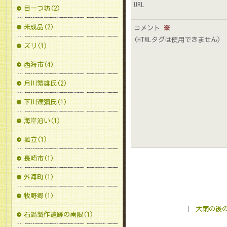
URL
目一つ坊(2)
未成品(2)
コメント
※
(HTMLタグは使用できません)
ズリ(1)
西海市(4)
月川繁雄氏(2)
下川達彌氏(1)
海岸沿い(1)
菰立(1)
長崎市(1)
外海町(1)
牧野郷(1)
大雨の後
石鍋製作遺跡の南限(1)