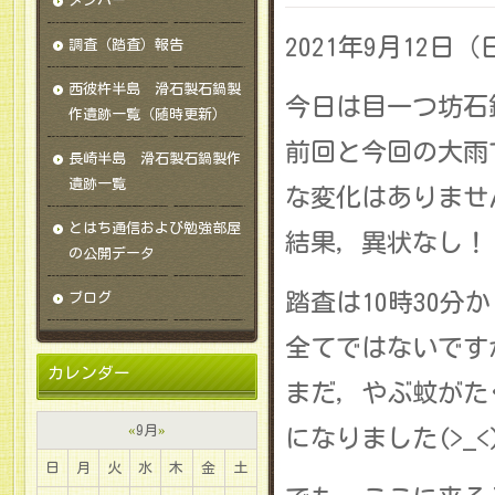
メンバー
2021年9月12日
調査（踏査）報告
西彼杵半島 滑石製石鍋製
今日は目一つ坊石
作遺跡一覧（随時更新）
前回と今回の大雨
長崎半島 滑石製石鍋製作
遺跡一覧
な変化はありませ
とはち通信および勉強部屋
結果，異状なし！
の公開データ
踏査は10時30分か
ブログ
全てではないです
カレンダー
まだ，やぶ蚊がた
«
9月
»
になりました(>_<
日
月
火
水
木
金
土