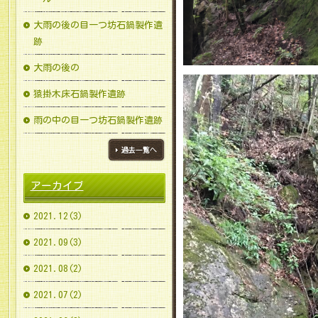
大雨の後の目一つ坊石鍋製作遺
跡
大雨の後の
猿掛木床石鍋製作遺跡
雨の中の目一つ坊石鍋製作遺跡
ブログ一覧へ
アーカイブ
2021.12(3)
2021.09(3)
2021.08(2)
2021.07(2)