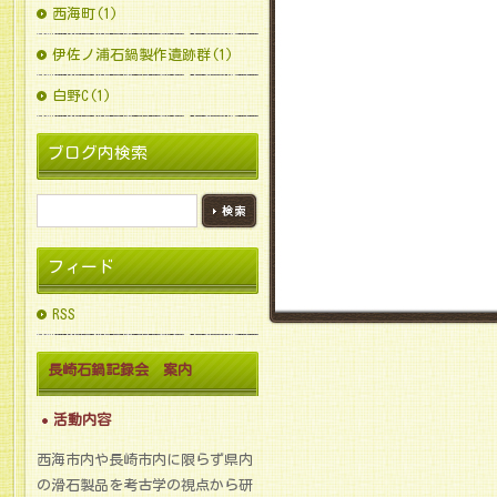
西海町(1)
伊佐ノ浦石鍋製作遺跡群(1)
白野C(1)
ブログ内検索
フィード
RSS
長崎石鍋記録会 案内
活動内容
西海市内や長崎市内に限らず県内
の滑石製品を考古学の視点から研