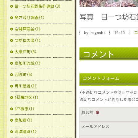
目一つ坊石鍋製作遺跡(3)
写真 目一つ坊石
聞き取り調査(1)
岩背戸渓谷(1)
by higashi
16:40
コ
つがねの滝(1)
大瀬戸町(5)
コメント
鳥加川流域(1)
西彼町(5)
コメントフォーム
月川繁雄(1)
(不適切なコメントを防止する
#琴海地区(1)
適切なコメントと判断した場合
#戸根原(1)
お名前
※
鳥加郷(1)
メールアドレス
消滅遺跡(1)