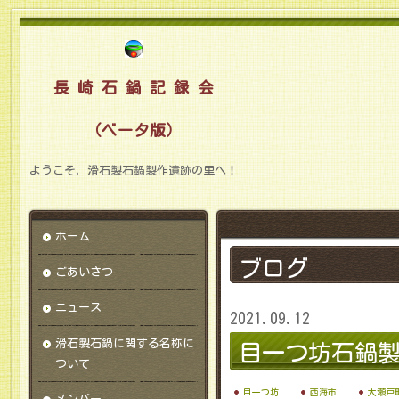
長 崎 石 鍋 記 録 会
（ベータ版）
ようこそ，滑石製石鍋製作遺跡の里へ！
ホーム
ブログ
ごあいさつ
ニュース
2021.09.12
滑石製石鍋に関する名称に
目一つ坊石鍋
ついて
目一つ坊
西海市
大瀬戸