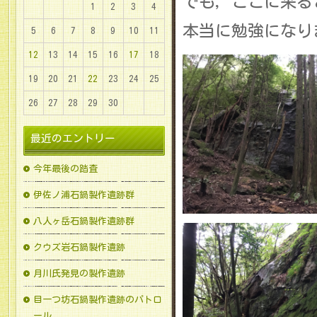
でも，ここに来る
1
2
3
4
本当に勉強になり
5
6
7
8
9
10
11
12
13
14
15
16
17
18
19
20
21
22
23
24
25
26
27
28
29
30
最近のエントリー
今年最後の踏査
伊佐ノ浦石鍋製作遺跡群
八人ヶ岳石鍋製作遺跡群
クウズ岩石鍋製作遺跡
月川氏発見の製作遺跡
目一つ坊石鍋製作遺跡のパトロ
ール