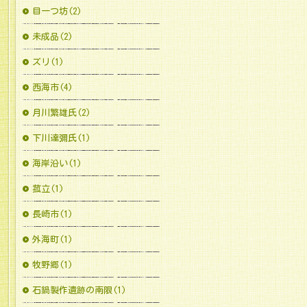
目一つ坊(2)
未成品(2)
ズリ(1)
西海市(4)
月川繁雄氏(2)
下川達彌氏(1)
海岸沿い(1)
菰立(1)
長崎市(1)
外海町(1)
牧野郷(1)
石鍋製作遺跡の南限(1)