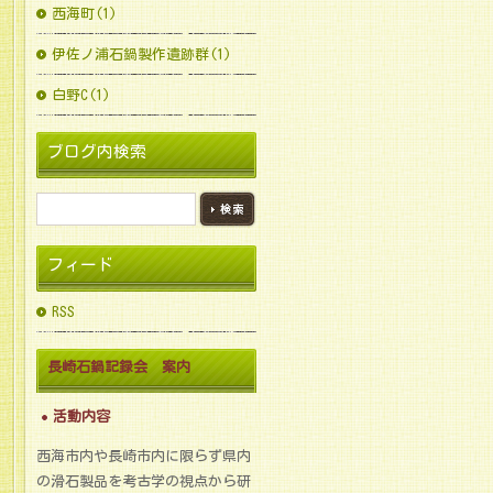
西海町(1)
伊佐ノ浦石鍋製作遺跡群(1)
白野C(1)
ブログ内検索
フィード
RSS
長崎石鍋記録会 案内
活動内容
西海市内や長崎市内に限らず県内
の滑石製品を考古学の視点から研