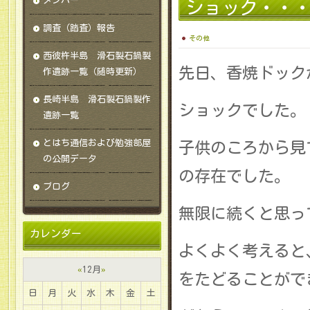
メンバー
ショック・・
調査（踏査）報告
その他
西彼杵半島 滑石製石鍋製
先日、香焼ドック
作遺跡一覧（随時更新）
長崎半島 滑石製石鍋製作
ショックでした。
遺跡一覧
とはち通信および勉強部屋
子供のころから見
の公開データ
の存在でした。
ブログ
無限に続くと思っ
カレンダー
よくよく考えると
«
12月
»
をたどることがで
日
月
火
水
木
金
土