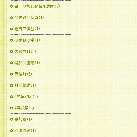
目一つ坊石鍋製作遺跡(3)
聞き取り調査(1)
岩背戸渓谷(1)
つがねの滝(1)
大瀬戸町(5)
鳥加川流域(1)
西彼町(5)
月川繁雄(1)
#琴海地区(1)
#戸根原(1)
鳥加郷(1)
消滅遺跡(1)