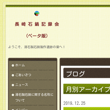
長 崎 石 鍋 記 録 会
（ベータ版）
ようこそ，滑石製石鍋製作遺跡の里へ！
ホーム
ブログ
ごあいさつ
ニュース
月別アーカイ
滑石製石鍋に関する名称に
ついて
2019.12.25