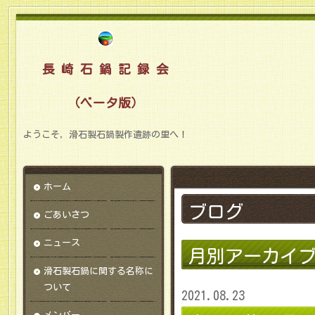
長 崎 石 鍋 記 録 会
（ベータ版）
ようこそ，滑石製石鍋製作遺跡の里へ！
ホーム
ブログ
ごあいさつ
ニュース
月別アーカイ
滑石製石鍋に関する名称に
ついて
2021.08.23