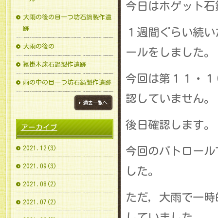
今日はホゲット石
大雨の後の目一つ坊石鍋製作遺
跡
１週間ぐらい続い
大雨の後の
ールをしました。
猿掛木床石鍋製作遺跡
今回は第１１・１
雨の中の目一つ坊石鍋製作遺跡
認していません。
ブログ一覧へ
後日確認します。
アーカイブ
2021.12(3)
今回のパトロール
2021.09(3)
した。
2021.08(2)
ただ，大雨で一時
2021.07(2)
していました。