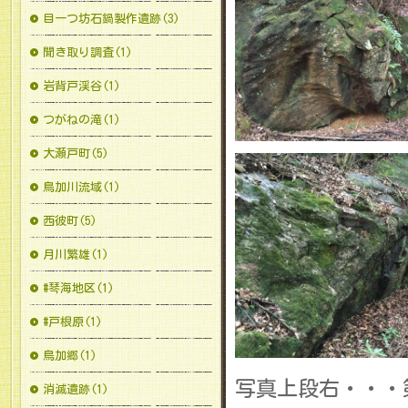
目一つ坊石鍋製作遺跡(3)
聞き取り調査(1)
岩背戸渓谷(1)
つがねの滝(1)
大瀬戸町(5)
鳥加川流域(1)
西彼町(5)
月川繁雄(1)
#琴海地区(1)
#戸根原(1)
鳥加郷(1)
写真上段右・・・
消滅遺跡(1)