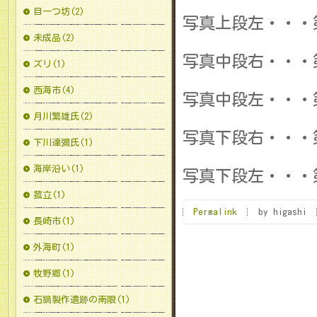
目一つ坊(2)
写真上段左・・・
未成品(2)
写真中段右・・・
ズリ(1)
西海市(4)
写真中段左・・・
月川繁雄氏(2)
写真下段右・・・
下川達彌氏(1)
海岸沿い(1)
写真下段左・・・
菰立(1)
Permalink
by higashi
長崎市(1)
外海町(1)
牧野郷(1)
石鍋製作遺跡の南限(1)