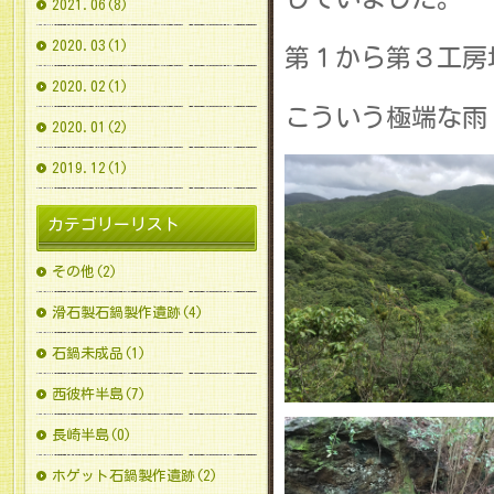
2021.06(8)
2020.03(1)
第１から第３工房
2020.02(1)
こういう極端な雨
2020.01(2)
2019.12(1)
カテゴリーリスト
その他(2)
滑石製石鍋製作遺跡(4)
石鍋未成品(1)
西彼杵半島(7)
長崎半島(0)
ホゲット石鍋製作遺跡(2)