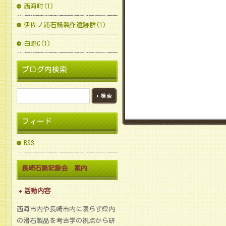
西海町(1)
伊佐ノ浦石鍋製作遺跡群(1)
白野C(1)
ブログ内検索
フィード
RSS
長崎石鍋記録会 案内
活動内容
西海市内や長崎市内に限らず県内
の滑石製品を考古学の視点から研