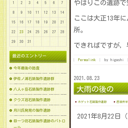
やはりこの遺跡で気
1
2
3
4
5
6
7
8
9
10
11
12
13
14
ここは大正13年
15
16
17
18
19
20
21
所。
22
23
24
25
26
27
28
29
30
31
できればですが，
最近のエントリー
Permalink
by higashi
今年最後の踏査
2021.08.23
伊佐ノ浦石鍋製作遺跡群
大雨の後の
八人ヶ岳石鍋製作遺跡群
クウズ岩石鍋製作遺跡
ホゲット石鍋製作遺跡
西彼杵半
月川氏発見の製作遺跡
2021年8月22
目一つ坊石鍋製作遺跡のパトロ
ール