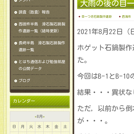
メンバー
大雨の後の目
調査（踏査）報告
目一つ坊石鍋製作遺跡
西海市
西彼杵半島 滑石製石鍋製
2021年8月22日
作遺跡一覧（随時更新）
長崎半島 滑石製石鍋製作
ホゲット石鍋製作
遺跡一覧
た。
とはち通信および勉強部屋
の公開データ
今回はB-1とB-1
ブログ
結果・・・異状な
カレンダー
ただ，以前から倒
«
8月
»
が・・・。
日
月
火
水
木
金
土