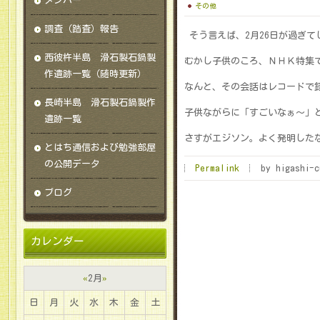
メンバー
その他
調査（踏査）報告
そう言えば、2月26日が過ぎて
西彼杵半島 滑石製石鍋製
むかし子供のころ、ＮＨＫ特集で
作遺跡一覧（随時更新）
なんと、その会話はレコードで
長崎半島 滑石製石鍋製作
子供ながらに「すごいなぁ～」
遺跡一覧
さすがエジソン。よく発明した
とはち通信および勉強部屋
の公開データ
Permalink
by higashi-c
ブログ
カレンダー
«
2月
»
日
月
火
水
木
金
土