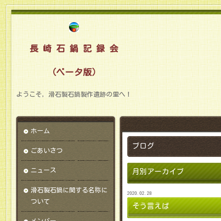
長 崎 石 鍋 記 録 会
（ベータ版）
ようこそ，滑石製石鍋製作遺跡の里へ！
ホーム
ブログ
ごあいさつ
ニュース
月別アーカイブ
滑石製石鍋に関する名称に
2020.02.28
ついて
そう言えば