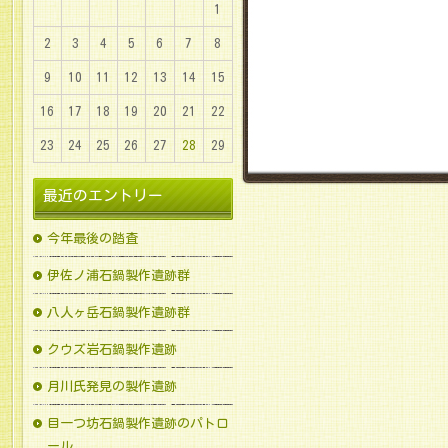
1
2
3
4
5
6
7
8
9
10
11
12
13
14
15
16
17
18
19
20
21
22
23
24
25
26
27
28
29
最近のエントリー
今年最後の踏査
伊佐ノ浦石鍋製作遺跡群
八人ヶ岳石鍋製作遺跡群
クウズ岩石鍋製作遺跡
月川氏発見の製作遺跡
目一つ坊石鍋製作遺跡のパトロ
ール