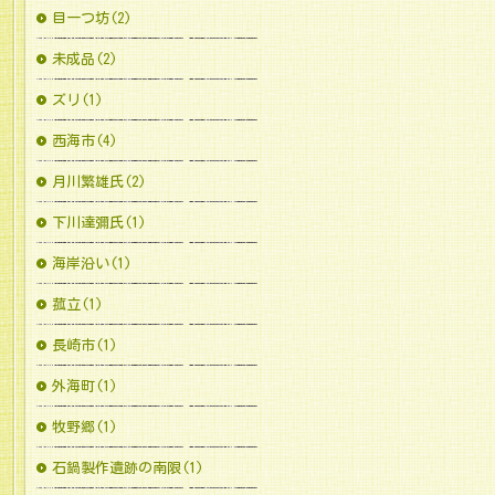
目一つ坊(2)
未成品(2)
ズリ(1)
西海市(4)
月川繁雄氏(2)
下川達彌氏(1)
海岸沿い(1)
菰立(1)
長崎市(1)
外海町(1)
牧野郷(1)
石鍋製作遺跡の南限(1)