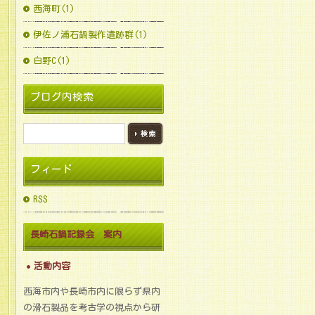
西海町(1)
伊佐ノ浦石鍋製作遺跡群(1)
白野C(1)
ブログ内検索
フィード
RSS
長崎石鍋記録会 案内
活動内容
西海市内や長崎市内に限らず県内
の滑石製品を考古学の視点から研