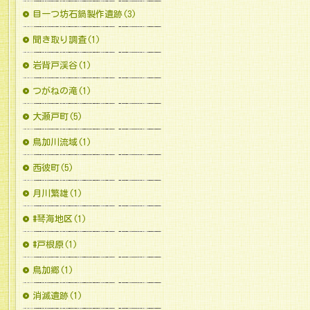
目一つ坊石鍋製作遺跡(3)
聞き取り調査(1)
岩背戸渓谷(1)
つがねの滝(1)
大瀬戸町(5)
鳥加川流域(1)
西彼町(5)
月川繁雄(1)
#琴海地区(1)
#戸根原(1)
鳥加郷(1)
消滅遺跡(1)